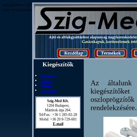
var gaJsHost = (("https:" == document.location.protocol) ? "https://ssl." : "http
type='text/javascript'%3E%3C/script%3E"));
Kiegészítők
Aluplast
Gealan
Az általunk 
Rehau
kiegészítők
Általános
oszloprögzí
Szig-Med Kft.

1204 Budapest,

rendelekzésére.
Mártírok útja 264.

Tel/Fax.: +36 1 285-92-28

E-mail