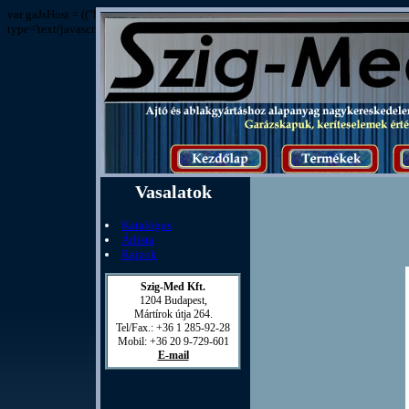
var gaJsHost = (("https:" == document.location.protocol) ? "https://ssl." : "http
type='text/javascript'%3E%3C/script%3E"));
Vasalatok
Katalógus
Árlista
Rajzok
Szig-Med Kft.

1204 Budapest,

Mártírok útja 264.

Tel/Fax.: +36 1 285-92-28

E-mail